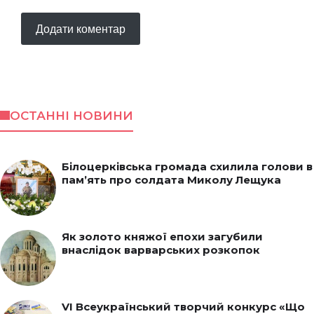
ОСТАННІ НОВИНИ
Білоцерківська громада схилила голови в
пам’ять про солдата Миколу Лещука
Як золото княжої епохи загубили
внаслідок варварських розкопок
VI Всеукраїнський творчий конкурс «Що