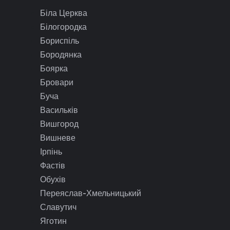
Біла Церква
Білогородка
Бориспіль
Бородянка
Боярка
Бровари
Буча
Васильків
Вишгород
Вишневе
Ірпінь
Фастів
Обухів
Переяслав-Хмельницький
Славутич
Яготин