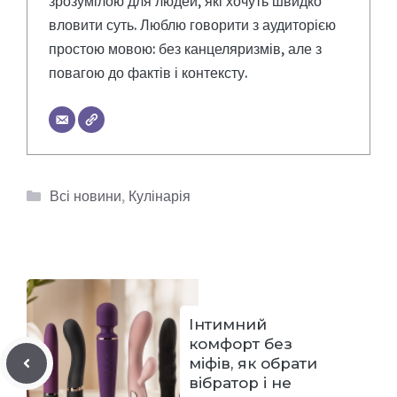
зрозумілою для людей, які хочуть швидко
вловити суть. Люблю говорити з аудиторією
простою мовою: без канцеляризмів, але з
повагою до фактів і контексту.
Категорії
Всі новини
,
Кулінарія
Інтимний
комфорт без
міфів, як обрати
вібратор і не