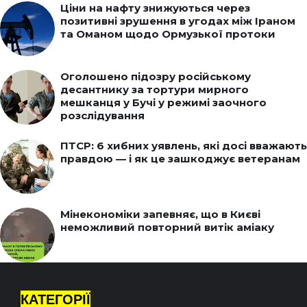
Ціни на нафту знижуються через
позитивні зрушення в угодах між Іраном
та Оманом щодо Ормузької протоки
Оголошено підозру російському
десантнику за тортури мирного
мешканця у Бучі у режимі заочного
розслідування
ПТСР: 6 хибних уявлень, які досі вважають
правдою — і як це зашкоджує ветеранам
Мінекономіки запевняє, що в Києві
неможливий повторний витік аміаку
КАТЕГОРІЇ