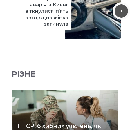
аварія в Києві:
зіткнулися п’ять
авто, одна жінка
загинула
РІЗНЕ
ПТСР: 6 хибних уявлень, які