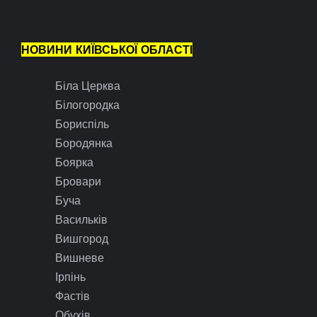
НОВИНИ КИЇВСЬКОЇ ОБЛАСТІ
Біла Церква
Білогородка
Бориспіль
Бородянка
Боярка
Бровари
Буча
Васильків
Вишгород
Вишневе
Ірпінь
Фастів
Обухів