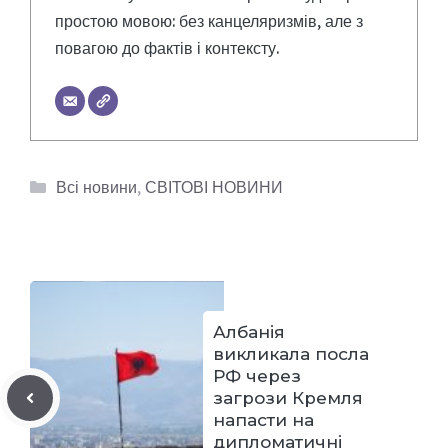
простою мовою: без канцеляризмів, але з
повагою до фактів і контексту.
Категорії
Всі новини
,
СВІТОВІ НОВИНИ
Албанія
викликала посла
РФ через
загрози Кремля
напасти на
дипломатичні