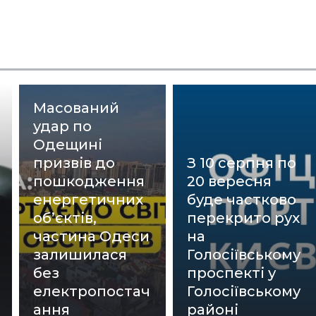
Масований
удар по
Одещині
призвів до
З 10 серпня по
пошкодження
20 вересня
енергетичних
буде частково
об’єктів,
перекрито рух
частина Одеси
на
залишилася
Голосіївському
без
проспекті у
електропостач
Голосіївському
ання
районі