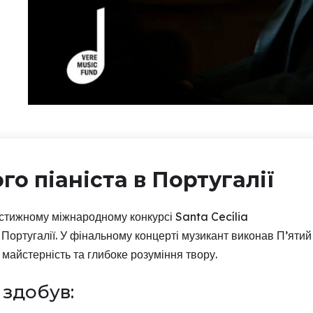
о піаніста в Португалії
естижному міжнародному конкурсі Santa Cecília
Португалії. У фінальному концерті музикант виконав П’ятий
майстерність та глибоке розуміння твору.
 здобув: