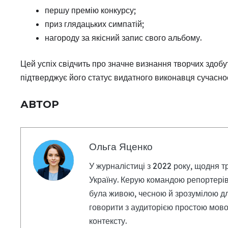
першу премію конкурсу;
приз глядацьких симпатій;
нагороду за якісний запис свого альбому.
Цей успіх свідчить про значне визнання творчих здобу
підтверджує його статус видатного виконавця сучаснос
АВТОР
Ольга Яценко
У журналістиці з 2022 року, щодня т
Україну. Керую командою репортерів
була живою, чесною й зрозумілою дл
говорити з аудиторією простою мовою
контексту.