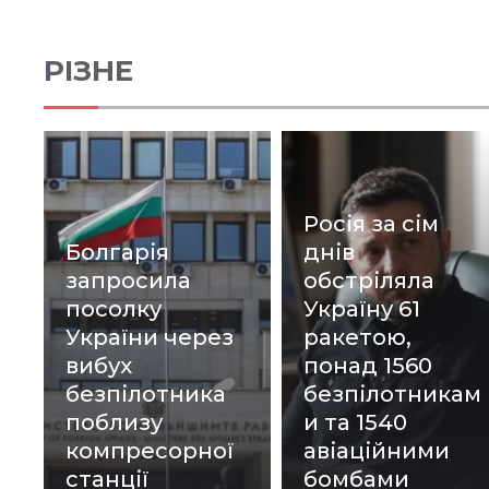
РІЗНЕ
Росія за сім
Болгарія
днів
запросила
обстріляла
посолку
Україну 61
України через
ракетою,
вибух
понад 1560
безпілотника
безпілотникам
поблизу
и та 1540
компресорної
авіаційними
станції
бомбами