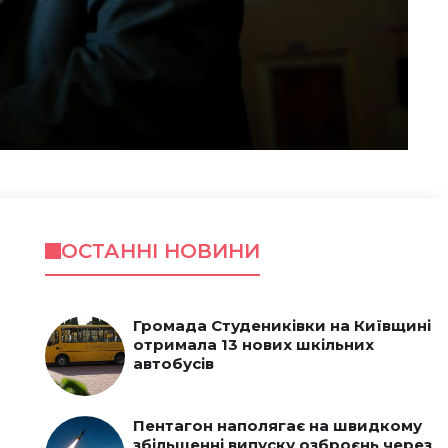
ОСТАННІ НОВИНИ
Громада Студениківки на Київщині
отримала 13 нових шкільних
автобусів
Пентагон наполягає на швидкому
збільшенні випуску озброєнь через