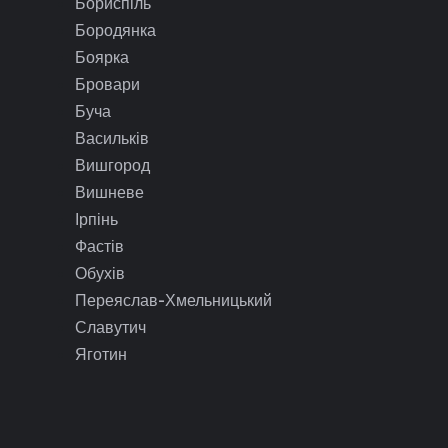
Бориспіль
Бородянка
Боярка
Бровари
Буча
Васильків
Вишгород
Вишневе
Ірпінь
Фастів
Обухів
Переяслав-Хмельницький
Славутич
Яготин