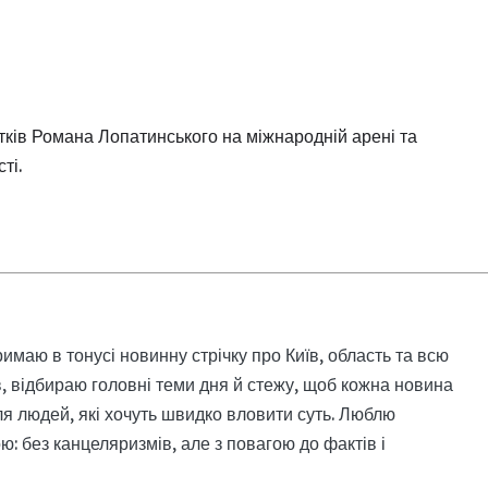
тків Романа Лопатинського на міжнародній арені та
ті.
римаю в тонусі новинну стрічку про Київ, область та всю
, відбираю головні теми дня й стежу, щоб кожна новина
я людей, які хочуть швидко вловити суть. Люблю
: без канцеляризмів, але з повагою до фактів і