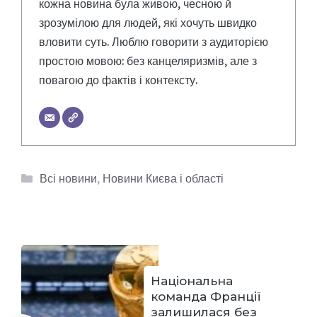
кожна новина була живою, чесною й
зрозумілою для людей, які хочуть швидко
вловити суть. Люблю говорити з аудиторією
простою мовою: без канцеляризмів, але з
повагою до фактів і контексту.
Категорії
Всі новини
,
Новини Києва і області
Національна
команда Франції
залишилася без