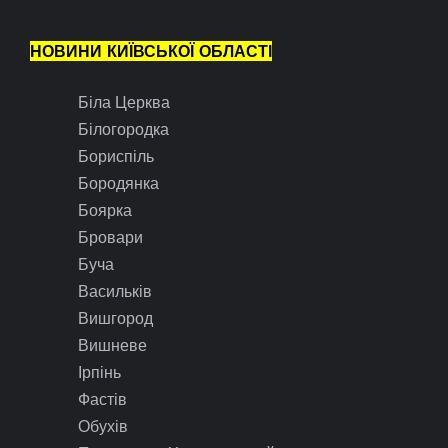
НОВИНИ КИЇВСЬКОЇ ОБЛАСТІ
Біла Церква
Білогородка
Бориспіль
Бородянка
Боярка
Бровари
Буча
Васильків
Вишгород
Вишневе
Ірпінь
Фастів
Обухів