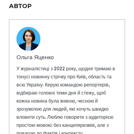
АВТОР
Ольга Яценко
У журналістиці з 2022 року, щодня тримаю в
тонусі новинну стрічку про Київ, область та
всю Україну. Керую командою репортерів,
відбираю головні теми дня й стежу, щоб
кожна новина була живою, чесною й
зрозумілою для людей, які хочуть швидко
вловити суть. Люблю говорити з аудиторією
простою мовою: без канцеляризмів, але з
повагою до фактів і контексту.