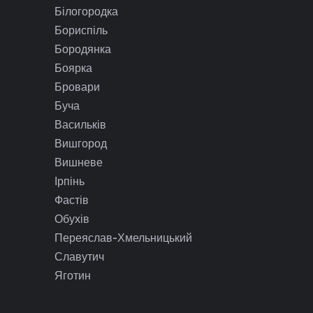
Білогородка
Бориспіль
Бородянка
Боярка
Бровари
Буча
Васильків
Вишгород
Вишневе
Ірпінь
Фастів
Обухів
Переяслав-Хмельницький
Славутич
Яготин