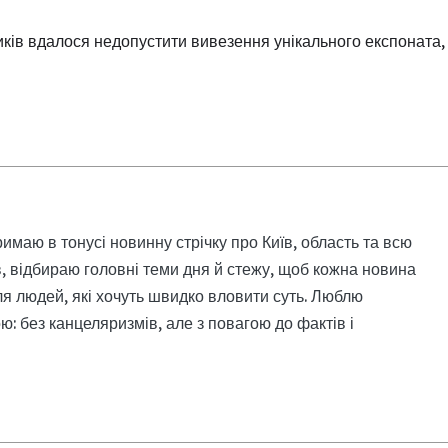
ників вдалося недопустити вивезення унікального експоната,
римаю в тонусі новинну стрічку про Київ, область та всю
, відбираю головні теми дня й стежу, щоб кожна новина
я людей, які хочуть швидко вловити суть. Люблю
: без канцеляризмів, але з повагою до фактів і