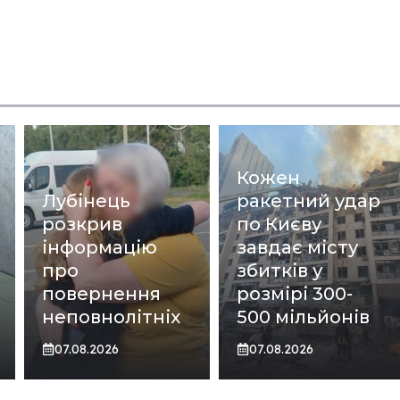
Кожен
Лубінець
ракетний удар
розкрив
по Києву
інформацію
завдає місту
про
збитків у
повернення
розмірі 300-
неповнолітніх
500 мільйонів
07.08.2026
07.08.2026