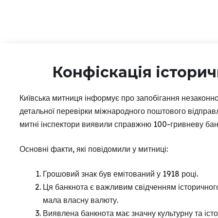
Конфіскація історич
Київська митниця інформує про запобігання незаконном
детальної перевірки міжнародного поштового відправле
митні інспектори виявили справжню 100-гривневу банк
Основні факти, які повідомили у митниці:
Грошовий знак був емітований у 1918 році.
Ця банкнота є важливим свідченням історичного 
мала власну валюту.
Виявлена банкнота має значну культурну та істо