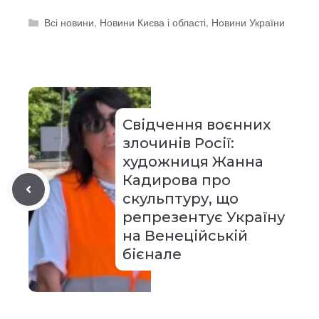
Категорії
Всі новини
,
Новини Києва і області
,
Новини України
Свідчення воєнних
злочинів Росії:
художниця Жанна
Кадирова про
скульптуру, що
репрезентує Україну
на Венеційській
бієнале