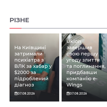
РІЗНЕ
Uklon
На Київщині
завершив
затримали
свою першу
психіатра з
угоду злиття
ВЛК за хабар у
та поглинання,
$2000 за
придбавши
підроблений
компанію e-
діагноз
Wings
07.08.2026
07.08.2026