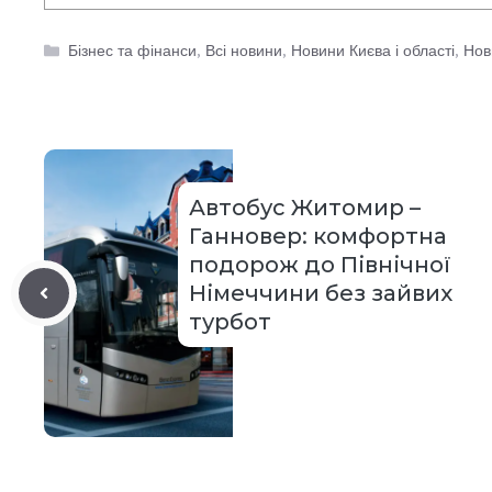
Категорії
Бізнес та фінанси
,
Всі новини
,
Новини Києва і області
,
Нов
Автобус Житомир –
Ганновер: комфортна
подорож до Північної
Німеччини без зайвих
турбот