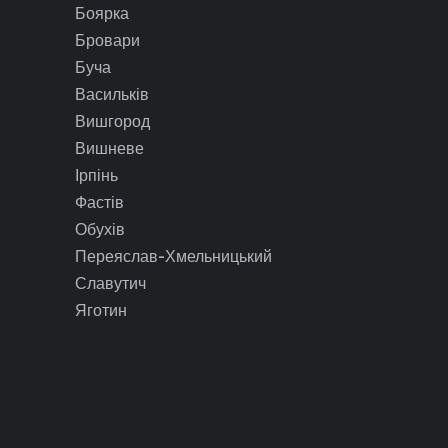
Боярка
Бровари
Буча
Васильків
Вишгород
Вишневе
Ірпінь
Фастів
Обухів
Переяслав-Хмельницький
Славутич
Яготин