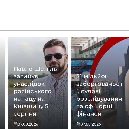
Павло Шепіль
загинув
21 мільйон
унаслідок
заборгованост
російського
і, судові
нападу на
розслідування
Київщину 5
та офшорні
серпня
фінанси
07.08.2026
07.08.2026