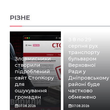
РІЗНЕ
З 8 по 29
серпня рух
транспорту
Зловмисники
бульваром
створили
Верховної
підроблений
Ради у
сайт СтопКору
Дніпровському
для
районі буде
ошукування
частково
громадян
обмежено
07.08.2026
07.08.2026