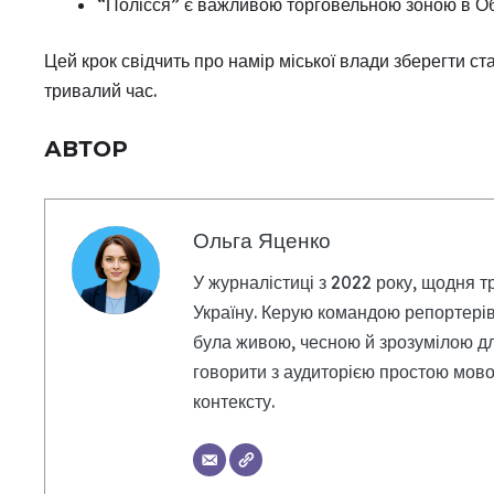
“Полісся” є важливою торговельною зоною в Об
Цей крок свідчить про намір міської влади зберегти с
тривалий час.
АВТОР
Ольга Яценко
У журналістиці з 2022 року, щодня т
Україну. Керую командою репортерів
була живою, чесною й зрозумілою дл
говорити з аудиторією простою мовою
контексту.