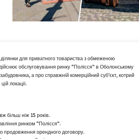
 ділянки для приватного товариства з обмеженою
 здійснює обслуговування ринку “Полісся” в Оболонському
 забудовника, а про справжній комерційний суб’єкт, котрий
цій локації.
ж більш ніж 15 років.
авління ринком “Полісся”.
одо продовження орендного договору.