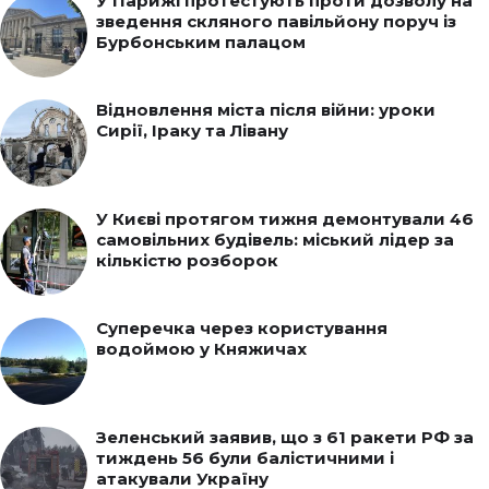
У Парижі протестують проти дозволу на
зведення скляного павільйону поруч із
Бурбонським палацом
Відновлення міста після війни: уроки
Сирії, Іраку та Лівану
У Києві протягом тижня демонтували 46
самовільних будівель: міський лідер за
кількістю розборок
Суперечка через користування
водоймою у Княжичах
Зеленський заявив, що з 61 ракети РФ за
тиждень 56 були балістичними і
атакували Україну