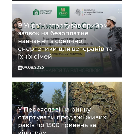
В Україні стартував прийом
заявок на безоплатне
навчання з сонячної
енергетики для ветеранів та
їхніх сімей
09.08.2026
У Переяславі на ринку
стартували продажі живих
раків по 1500 гривень за
кілограм