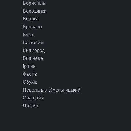
Бориспіль
Бородянка
Боярка
Бровари
Буча
Васильків
Вишгород
Вишневе
Ірпінь
Фастів
Обухів
Переяслав-Хмельницький
Славутич
Яготин