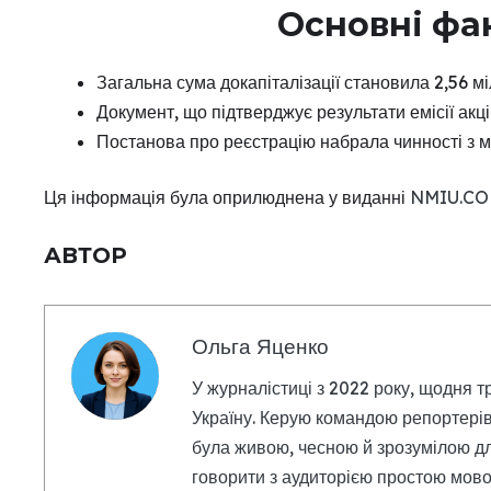
Основні фа
Загальна сума докапіталізації становила 2,56 м
Документ, що підтверджує результати емісії акц
Постанова про реєстрацію набрала чинності з м
Ця інформація була оприлюднена у виданні
NMIU.CO
АВТОР
Ольга Яценко
У журналістиці з 2022 року, щодня т
Україну. Керую командою репортерів
була живою, чесною й зрозумілою дл
говорити з аудиторією простою мовою