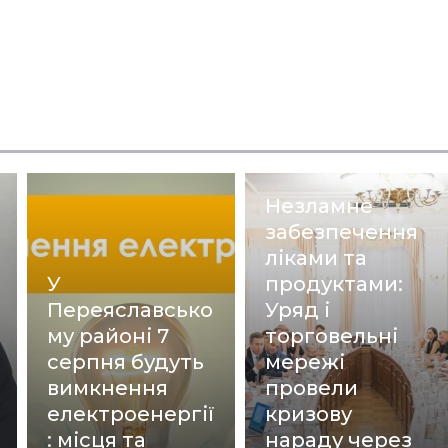
Незламне
забезпечення
ліками та
У
продуктами:
Переяславсько
Уряд і
му районі 7
торговельні
серпня будуть
мережі
вимкнення
провели
електроенергії
кризову
: місця та
нараду через