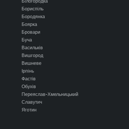
Білогородка
Бориспіль
Бородянка
Боярка
Бровари
Буча
Васильків
Вишгород
Вишневе
Ірпінь
Фастів
Обухів
Переяслав-Хмельницький
Славутич
Яготин