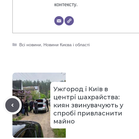
контексту.
Категорії
Всі новини
,
Новини Києва і області
Ужгород і Київ в
центрі шахрайства:
киян звинувачують у
спробі привласнити
майно