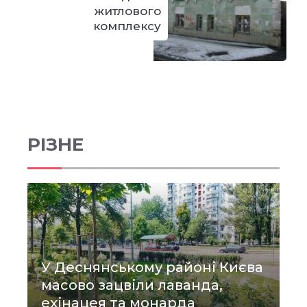
житлового
комплексу
РІЗНЕ
У Деснянському районі Києва
масово зацвіли лаванда,
ехінацея та монарда