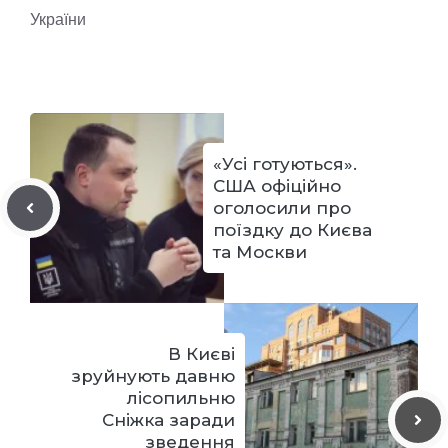
України
«Усі готуються».
США офіційно
оголосили про
поїздку до Києва
та Москви
В Києві
зруйнують давню
лісопильню
Сніжка заради
зведення