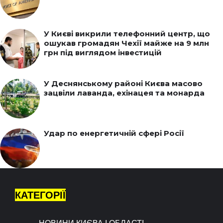
У Києві викрили телефонний центр, що
ошукав громадян Чехії майже на 9 млн
грн під виглядом інвестицій
У Деснянському районі Києва масово
зацвіли лаванда, ехінацея та монарда
Удар по енергетичній сфері Росії
КАТЕГОРІЇ
НОВИНИ КИЄВА І ОБЛАСТІ