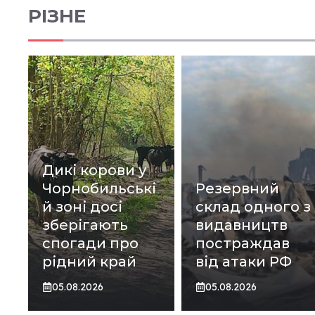
РІЗНЕ
Дикі корови у
Чорнобильські
Резервний
й зоні досі
склад одного з
зберігають
видавництв
спогади про
постраждав
рідний край
від атаки РФ
05.08.2026
05.08.2026