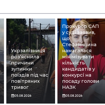
Прокурор САП
у суді заявив,
що
Стефанішина
Укрзалізниця
намагалася
роз’яснила
мінімізувати
причини
кількість
зупинки
кандидатів у
поїздів під час
конкурсі на
повітряних
посаду голови
тривог
НАЗК
05.08.2026
05.08.2026