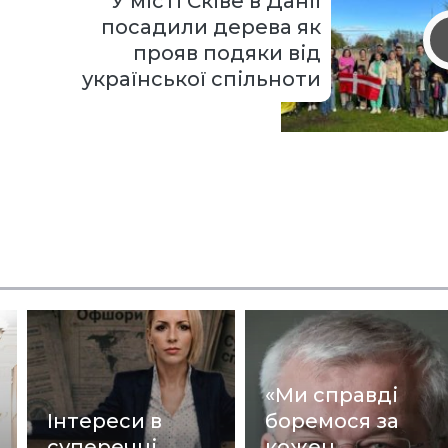
У місті Сківе в Данії
посадили дерева як
прояв подяки від
української спільноти
«Ми справді
Інтереси в
боремося за
суперечці,
кожен