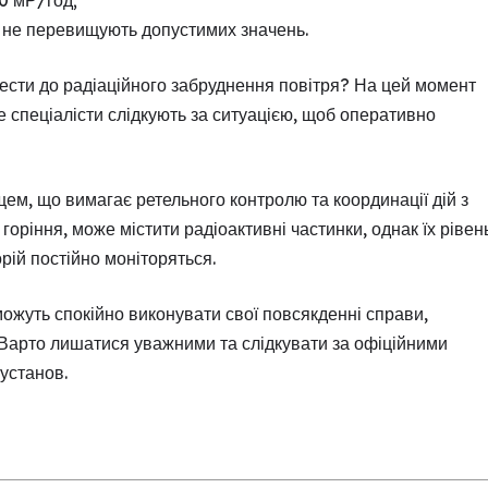
10 мР/год;
ії не перевищують допустимих значень.
ести до радіаційного забруднення повітря? На цей момент
 спеціалісти слідкують за ситуацією, щоб оперативно
м, що вимагає ретельного контролю та координації дій з
горіння, може містити радіоактивні частинки, однак їх рівен
рій постійно моніторяться.
можуть спокійно виконувати свої повсякденні справи,
. Варто лишатися уважними та слідкувати за офіційними
установ.