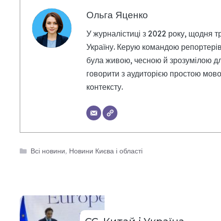
Ольга Яценко
У журналістиці з 2022 року, щодня т
Україну. Керую командою репортерів
була живою, чесною й зрозумілою дл
говорити з аудиторією простою мовою
контексту.
Категорії
Всі новини
,
Новини Києва і області