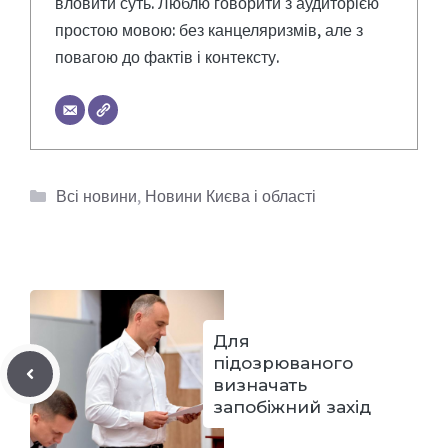
вловити суть. Люблю говорити з аудиторією
простою мовою: без канцеляризмів, але з
повагою до фактів і контексту.
Категорії
Всі новини
,
Новини Києва і області
Для
підозрюваного
визначать
запобіжний захід