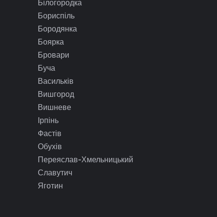
Білогородка
Бориспіль
Бородянка
Боярка
Бровари
Буча
Васильків
Вишгород
Вишневе
Ірпінь
Фастів
Обухів
Переяслав-Хмельницький
Славутич
Яготин