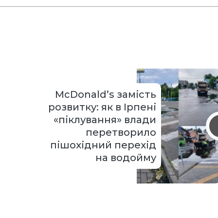
McDonald’s замість
розвитку: як в Ірпені
«піклування» влади
перетворило
пішохідний перехід
на водойму