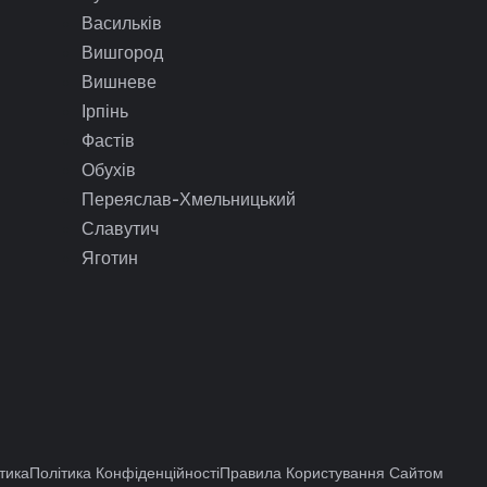
Васильків
Вишгород
Вишневе
Ірпінь
Фастів
Обухів
Переяслав-Хмельницький
Славутич
Яготин
тика
Політика Конфіденційності
Правила Користування Сайтом