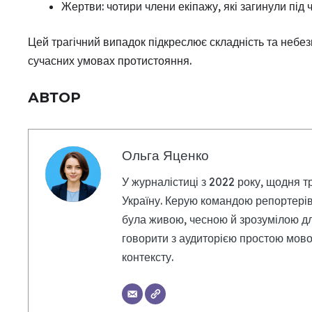
Жертви: чотири члени екіпажу, які загинули під
Цей трагічний випадок підкреслює складність та небе
сучасних умовах протистояння.
АВТОР
Ольга Яценко
У журналістиці з 2022 року, щодня т
Україну. Керую командою репортерів
була живою, чесною й зрозумілою дл
говорити з аудиторією простою мовою
контексту.