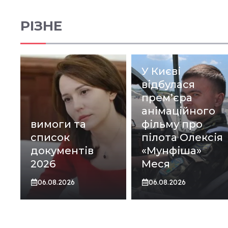
РІЗНЕ
У Києві
відбулася
прем’єра
анімаційного
вимоги та
фільму про
список
пілота Олексія
документів
«Мунфіша»
2026
Меся
06.08.2026
06.08.2026