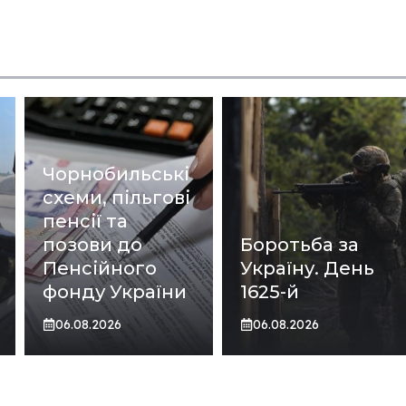
Чорнобильські
схеми, пільгові
пенсії та
позови до
Боротьба за
Пенсійного
Україну. День
фонду України
1625-й
06.08.2026
06.08.2026