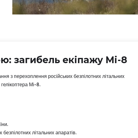
ю: загибель екіпажу Мі-8
ання з перехоплення російських безпілотних літальних
 гелікоптера Мі-8.
їни.
 безпілотних літальних апаратів.