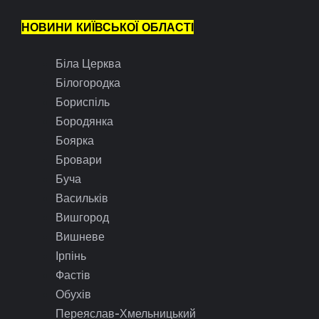
НОВИНИ КИЇВСЬКОЇ ОБЛАСТІ
Біла Церква
Білогородка
Бориспіль
Бородянка
Боярка
Бровари
Буча
Васильків
Вишгород
Вишневе
Ірпінь
Фастів
Обухів
Переяслав-Хмельницький