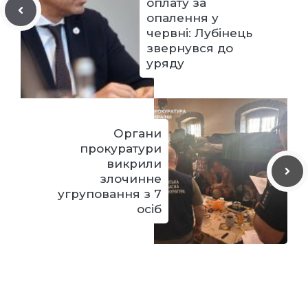
оплату за
опалення у
червні: Лубінець
звернувся до
уряду
Органи
прокуратури
викрили
злочинне
угруповання з 7
осіб