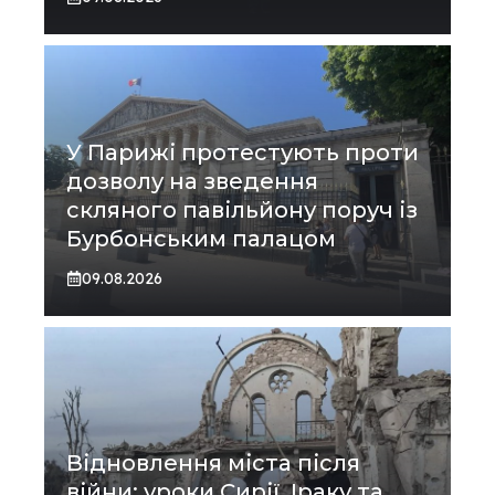
У Парижі протестують проти
дозволу на зведення
скляного павільйону поруч із
Бурбонським палацом
09.08.2026
Відновлення міста після
війни: уроки Сирії, Іраку та