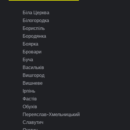
Біла Церква
Білогородка
Бориспіль
Бородянка
Боярка
Бровари
Буча
Васильків
Вишгород
Вишневе
Ірпінь
Фастів
Обухів
Переяслав-Хмельницький
Славутич
Яготин