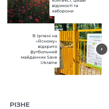
контекст, цікаві
відомості та
заборони
В Ірпені на
«Ясному»
відкрито
футбольний
майданчик Save
Ukraine
РІЗНЕ