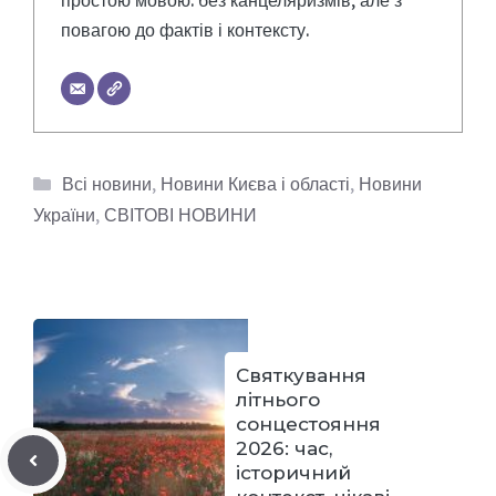
простою мовою: без канцеляризмів, але з
повагою до фактів і контексту.
Категорії
Всі новини
,
Новини Києва і області
,
Новини
України
,
СВІТОВІ НОВИНИ
Святкування
літнього
сонцестояння
2026: час,
історичний