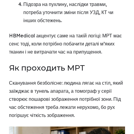
Підозра на пухлину, наслідки травми,
потреба уточнити зміни після УЗД, КТ чи
інших обстежень.
HBMedical акцентує саме на такій логіці: МРТ має
сенс тоді, коли потрібно побачити деталі м’яких
тканин і не витрачати час на припущення.
Як проходить МРТ
Сканування безболісне: людина лягає на стіл, який
заїжджає в тунель апарата, а томограф у серії
створює пошарові зображення потрібної зони. Під
час обстеження треба лежати нерухомо, бо рух
погіршує чіткість зображення.