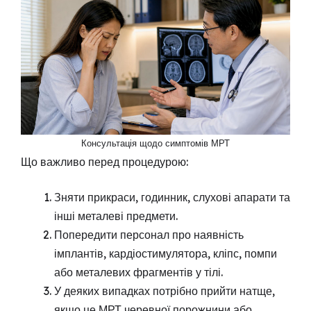
Консультація щодо симптомів МРТ
Що важливо перед процедурою:
Зняти прикраси, годинник, слухові апарати та
інші металеві предмети.
Попередити персонал про наявність
імплантів, кардіостимулятора, кліпс, помпи
або металевих фрагментів у тілі.
У деяких випадках потрібно прийти натще,
якщо це МРТ черевної порожнини або