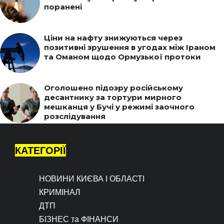
поранені
Ціни на нафту знижуються через
позитивні зрушення в угодах між Іраном
та Оманом щодо Ормузької протоки
Оголошено підозру російському
десантнику за тортури мирного
мешканця у Бучі у режимі заочного
розслідування
КАТЕГОРІЇ
НОВИНИ КИЄВА І ОБЛАСТІ
КРИМІНАЛ
ДТП
БІЗНЕС та ФІНАНСИ