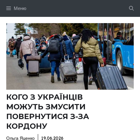
Перейти
Меню
до
вмісту
КОГО З УКРАЇНЦІВ
МОЖУТЬ ЗМУСИТИ
ПОВЕРНУТИСЯ З-ЗА
КОРДОНУ
Ольга Яценко
19.06.2026