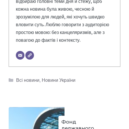
відбираю головні теми дня й стежу, щоб
кожна новина була живою, чесною й
зрозумілою для людей, які хочуть швидко
вловити суть. Люблю говорити з аудиторією
простою мовою: без канцеляризмів, але з
повагою до фактів і контексту.
Категорії
Всі новини
,
Новини України
Фонд
державного