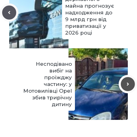
майна прогнозує
надходження до
9 млрд грн від
приватизації у
2026 році
Несподівано
вибіг на
проїжджу
частину: у
Мотовилівці Opel
збив трирічну
дитину