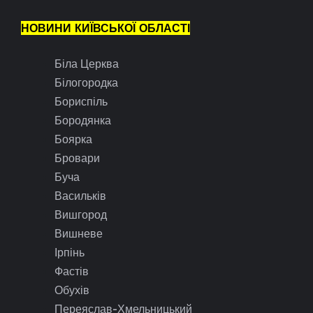
НОВИНИ КИЇВСЬКОЇ ОБЛАСТІ
Біла Церква
Білогородка
Бориспіль
Бородянка
Боярка
Бровари
Буча
Васильків
Вишгород
Вишневе
Ірпінь
Фастів
Обухів
Переяслав-Хмельницький