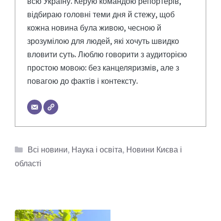
всю Україну. Керую командою репортерів,
відбираю головні теми дня й стежу, щоб
кожна новина була живою, чесною й
зрозумілою для людей, які хочуть швидко
вловити суть. Люблю говорити з аудиторією
простою мовою: без канцеляризмів, але з
повагою до фактів і контексту.
Категорії
Всі новини
,
Наука і освіта
,
Новини Києва і
області