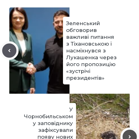
Зеленський
обговорив
важливі питання
з Тіхановською і
насміхнувся з
Лукашенка через
його пропозицію
«зустрічі
президентів»
У
Чорнобильськом
у заповіднику
зафіксували
появу нових