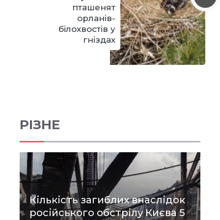
пташенят
орланів-
білохвостів у
гніздах
РІЗНЕ
Кількість загиблих внаслідок
російського обстрілу Києва 5