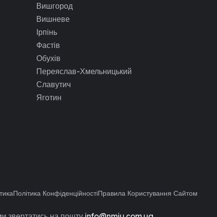
Вишгород
Вишневе
Ірпінь
Фастів
Обухів
Переяслав-Хмельницький
Славутич
Яготин
тика
Політика Конфіденційності
Правила Користування Сайтом
и звертатись на пошту
info@nmiu.com.ua