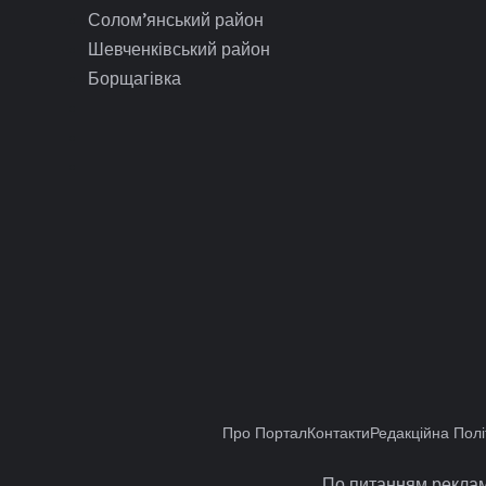
Солом’янський район
Шевченківський район
Борщагівка
Про Портал
Контакти
Редакційна Полі
По питанням реклам