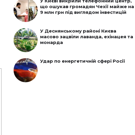
У Києві викрили телефонний центр,
що ошукав громадян Чехії майже на
9 млн грн під виглядом інвестицій
У Деснянському районі Києва
масово зацвіли лаванда, ехінацея та
монарда
Удар по енергетичній сфері Росії