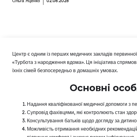
Ольга Яценко
02.06.2026
Центр є одним із перших медичних закладів первинної 
«Турбота з народження вдома». Ця ініціатива спрямов
їхніх сімей безпосередньо в домашніх умовах.
Основні особ
Надання кваліфікованої медичної допомоги з пе
Супровід фахівцями, які контролюють стан здор
Консультування батьків щодо догляду за дитин
Можливість отримання необхідних рекомендацій 
підвищує комфорт і знижує ризики інфікування.