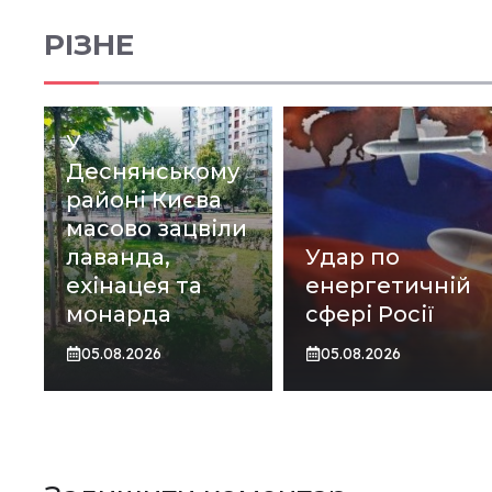
РІЗНЕ
У
Деснянському
районі Києва
масово зацвіли
лаванда,
Удар по
ехінацея та
енергетичній
монарда
сфері Росії
05.08.2026
05.08.2026