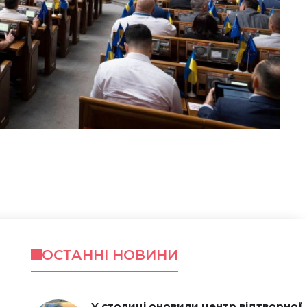
ОСТАННІ НОВИНИ
У столиці оновили центр відтворної