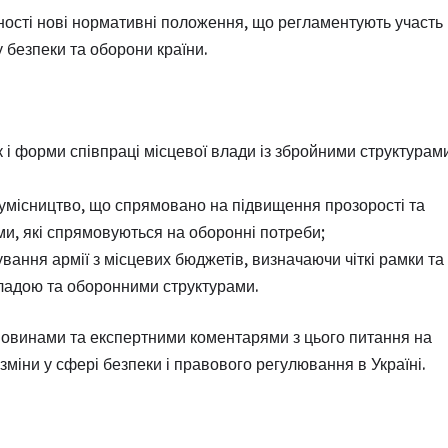
нності нові нормативні положення, що регламентують участь
 безпеки та оборони країни.
 і форми співпраці місцевої влади із збройними структурам
сумісництво, що спрямовано на підвищення прозорості та
и, які спрямовуються на оборонні потреби;
вання армії з місцевих бюджетів, визначаючи чіткі рамки та
ладою та оборонними структурами.
новинами та експертними коментарями з цього питання на
міни у сфері безпеки і правового регулювання в Україні.