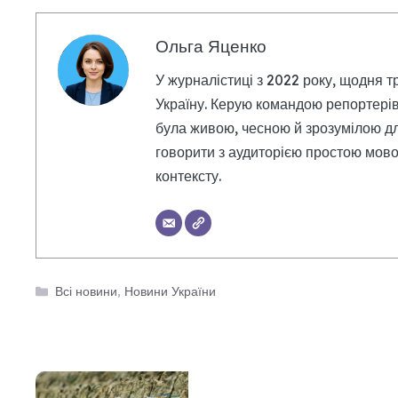
Ольга Яценко
У журналістиці з 2022 року, щодня т
Україну. Керую командою репортерів
була живою, чесною й зрозумілою дл
говорити з аудиторією простою мовою
контексту.
Категорії
Всі новини
,
Новини України