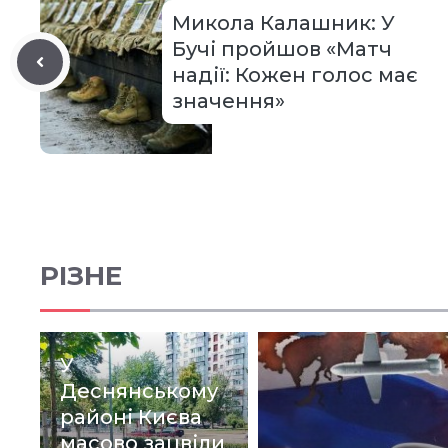
Микола Калашник: У
Бучі пройшов «Матч
надії: Кожен голос має
значення»
РІЗНЕ
У
Деснянському
районі Києва
масово зацвіли