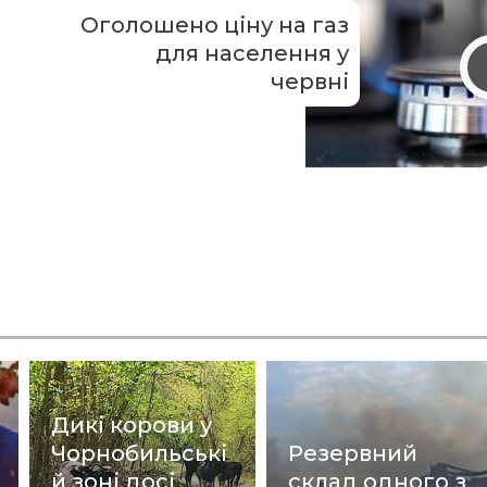
Оголошено ціну на газ
для населення у
червні
Дикі корови у
Чорнобильські
Резервний
й зоні досі
склад одного з