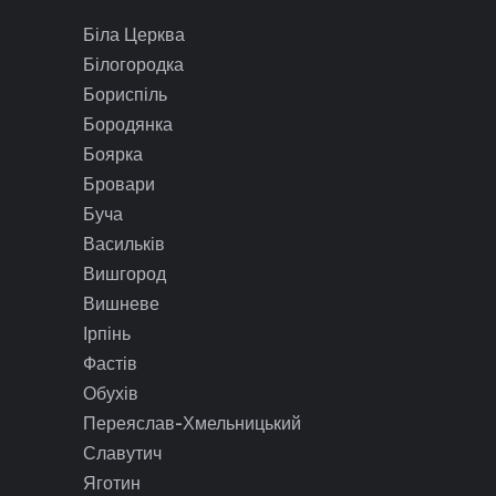
Біла Церква
Білогородка
Бориспіль
Бородянка
Боярка
Бровари
Буча
Васильків
Вишгород
Вишневе
Ірпінь
Фастів
Обухів
Переяслав-Хмельницький
Славутич
Яготин