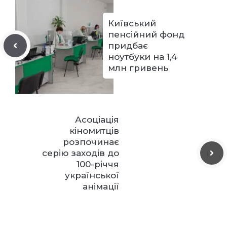
Київський
пенсійний фонд
придбає
ноутбуки на 1,4
млн гривень
Асоціація
кіномитців
розпочинає
серію заходів до
100-річчя
української
анімації