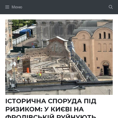
Перейти
Меню
до
вмісту
ІСТОРИЧНА СПОРУДА ПІД
РИЗИКОМ: У КИЄВІ НА
ФРОЛІВСЬКІЙ РУЙНУЮТЬ