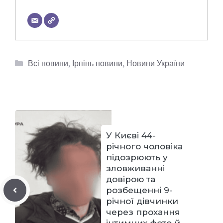
Категорії
Всі новини
,
Ірпінь новини
,
Новини України
У Києві 44-
річного чоловіка
підозрюють у
зловживанні
довірою та
розбещенні 9-
річної дівчинки
через прохання
інтимних фото й