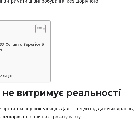
ні витримати ці випробування без щорічного
PRO Ceramic Superior 3
рі
стиція
 не витримує реальності
ротягом перших місяців. Далі — сліди від дитячих долонь,
перетворюють стіни на строкату карту.