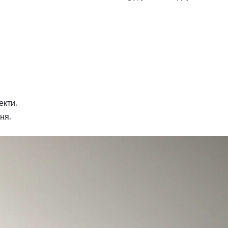
екти.
ня.