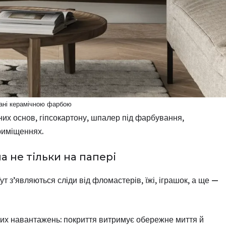
ані керамічною фарбою
ьних основ, гіпсокартону, шпалер під фарбування,
риміщеннях.
 не тільки на папері
т з’являються сліди від фломастерів, їжі, іграшок, а ще —
х навантажень: покриття витримує обережне миття й