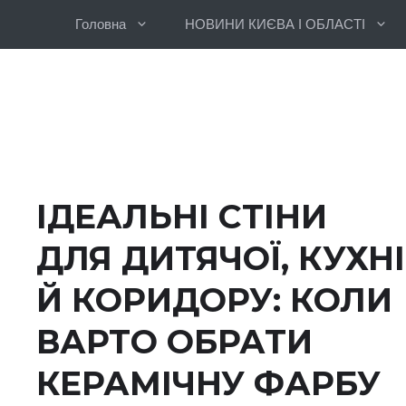
Перейти
Головна
НОВИНИ КИЄВА І ОБЛАСТІ
до
вмісту
ІДЕАЛЬНІ СТІНИ
ДЛЯ ДИТЯЧОЇ, КУХНІ
Й КОРИДОРУ: КОЛИ
ВАРТО ОБРАТИ
КЕРАМІЧНУ ФАРБУ