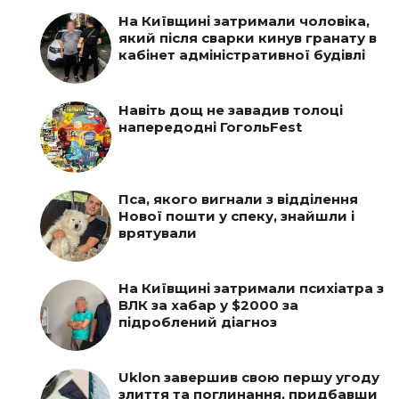
На Київщині затримали чоловіка,
який після сварки кинув гранату в
кабінет адміністративної будівлі
Навіть дощ не завадив толоці
напередодні ГогольFest
Пса, якого вигнали з відділення
Нової пошти у спеку, знайшли і
врятували
На Київщині затримали психіатра з
ВЛК за хабар у $2000 за
підроблений діагноз
Uklon завершив свою першу угоду
злиття та поглинання, придбавши