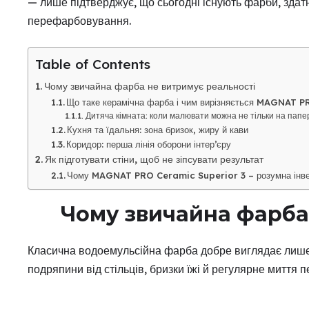
— лише підтверджує, що сьогодні існують фарби, здат
перефарбовування.
Table of Contents
Чому звичайна фарба не витримує реальності
Що таке керамічна фарба і чим вирізняється MAGNAT 
Дитяча кімната: коли малювати можна не тільки на папе
Кухня та їдальня: зона бризок, жиру й кави
Коридор: перша лінія оборони інтер’єру
Як підготувати стіни, щоб не зіпсувати результат
Чому MAGNAT PRO Ceramic Superior 3 – розумна інве
Чому звичайна фарба
Класична водоемульсійна фарба добре виглядає лише п
подряпини від стільців, бризки їжі й регулярне миття 