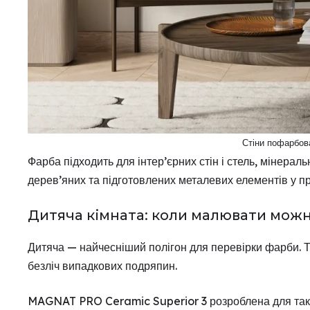
Стіни пофарбов
Фарба підходить для інтер’єрних стін і стель, мінерал
дерев’яних та підготовлених металевих елементів у п
Дитяча кімната: коли малювати можна
Дитяча — найчесніший полігон для перевірки фарби. Ту
безліч випадкових подряпин.
MAGNAT PRO Ceramic Superior 3 розроблена для таки