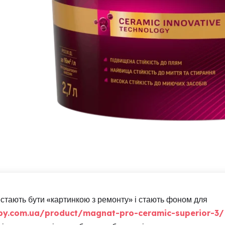
рестають бути «картинкою з ремонту» і стають фоном для
by.com.ua/product/magnat-pro-ceramic-superior-3/