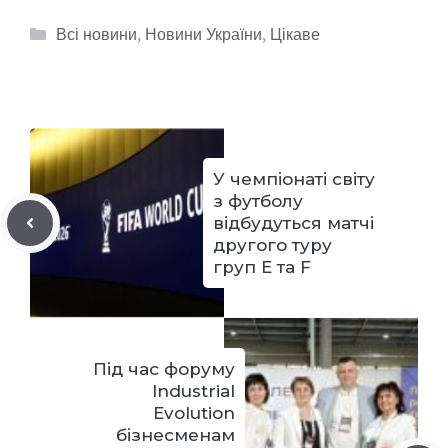
Категорії
Всі новини
,
Новини України
,
Цікаве
У чемпіонаті світу
з футболу
відбудуться матчі
другого туру
груп Е та F
Під час форуму
Industrial
Evolution
бізнесменам