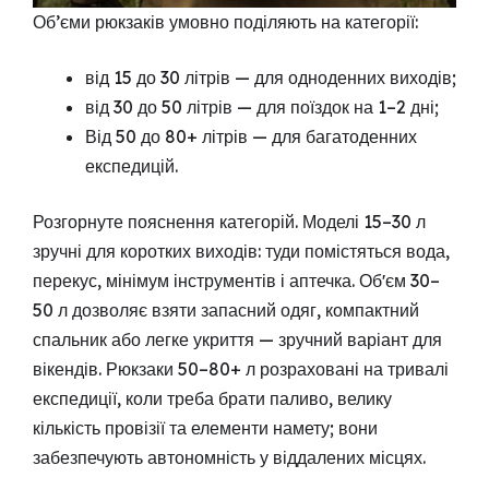
Об’єми рюкзаків умовно поділяють на категорії:
від 15 до 30 літрів — для одноденних виходів;
від 30 до 50 літрів — для поїздок на 1–2 дні;
Від 50 до 80+ літрів — для багатоденних
експедицій.
Розгорнуте пояснення категорій. Моделі 15–30 л
зручні для коротких виходів: туди помістяться вода,
перекус, мінімум інструментів і аптечка. Обʼєм 30–
50 л дозволяє взяти запасний одяг, компактний
спальник або легке укриття — зручний варіант для
вікендів. Рюкзаки 50–80+ л розраховані на тривалі
експедиції, коли треба брати паливо, велику
кількість провізії та елементи намету; вони
забезпечують автономність у віддалених місцях.