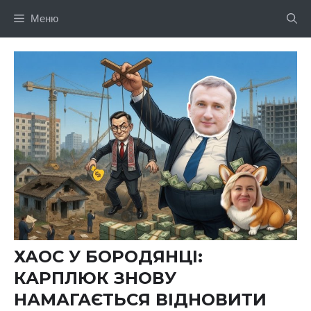
Перейти
Меню
до
вмісту
ХАОС У БОРОДЯНЦІ:
КАРПЛЮК ЗНОВУ
НАМАГАЄТЬСЯ ВІДНОВИТИ