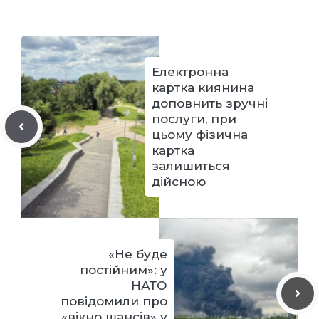
Електронна
картка киянина
доповнить зручні
послуги, при
цьому фізична
картка
залишиться
дійсною
«Не буде
постійним»: у
НАТО
повідомили про
«вікно шансів» у