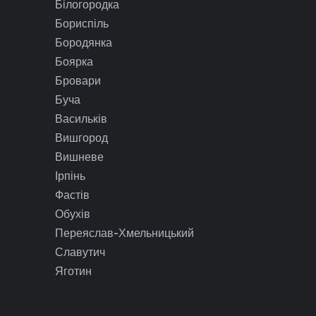
Білогородка
Бориспіль
Бородянка
Боярка
Бровари
Буча
Васильків
Вишгород
Вишневе
Ірпінь
Фастів
Обухів
Переяслав-Хмельницький
Славутич
Яготин