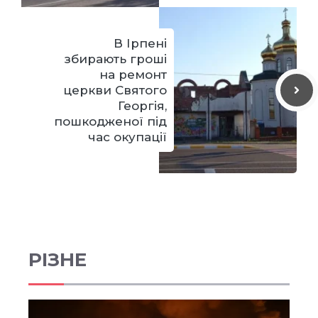
В Ірпені
збирають гроші
на ремонт
церкви Святого
Георгія,
пошкодженої під
час окупації
РІЗНЕ