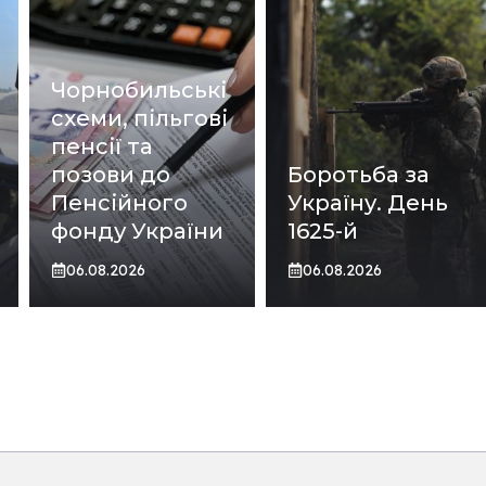
Чорнобильські
схеми, пільгові
пенсії та
позови до
Боротьба за
Пенсійного
Україну. День
фонду України
1625-й
06.08.2026
06.08.2026