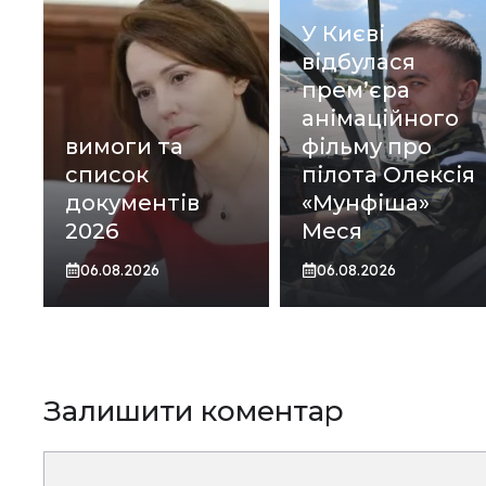
У Києві
відбулася
прем’єра
анімаційного
вимоги та
фільму про
список
пілота Олексія
документів
«Мунфіша»
2026
Меся
06.08.2026
06.08.2026
Залишити коментар
Коментар