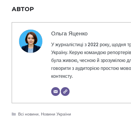
АВТОР
Ольга Яценко
У журналістиці з 2022 року, щодня т
Україну. Керую командою репортерів
була живою, чесною й зрозумілою дл
говорити з аудиторією простою мовою
контексту.
Категорії
Всі новини
,
Новини України