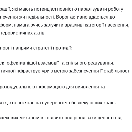
ації, які мають потенціал повністю паралізувати роботу
печення життєдіяльності. Ворог активно вдається до
орм, намагаючись залучити вразливі категорії населення,
терористичних актів.
новні напрями стратегії протидії:
я ефективнішої взаємодії та спільного реагування.
ичної інфраструктури з метою забезпечення її стабільності
у розвідувальною інформацією для виявлення та
х, хто посягає на суверенітет і безпеку інших країн.
пекових механізмів і підвиження рівня захищеності від