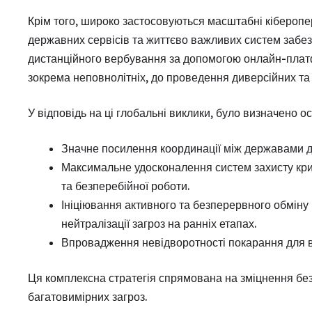
Крім того, широко застосовуються масштабні кіберопер
державних сервісів та життєво важливих систем забез
дистанційного вербування за допомогою онлайн-платф
зокрема неповнолітніх, до проведення диверсійних та 
У відповідь на ці глобальні виклики, було визначено ос
Значне посилення координації між державами дл
Максимальне удосконалення систем захисту крит
та безперебійної роботи.
Ініціювання активного та безперервного обмін
нейтралізації загроз на ранніх етапах.
Впровадження невідворотності покарання для всі
Ця комплексна стратегія спрямована на зміцнення без
багатовимірних загроз.