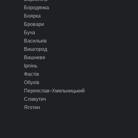
Бородянка
Боярка
Бровари
Буча
Васильків
Вишгород
Вишневе
Ірпінь
Фастів
Обухів
Переяслав-Хмельницький
Славутич
Яготин