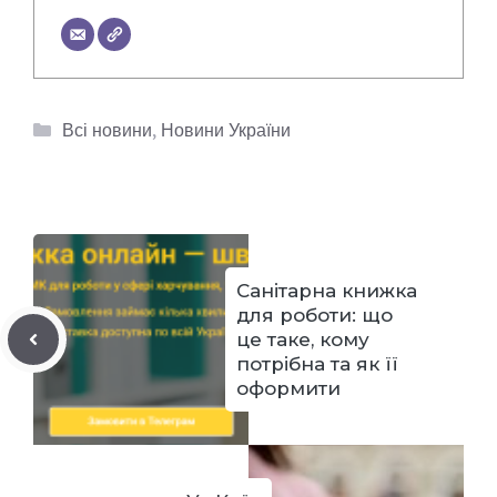
Категорії
Всі новини
,
Новини України
Санітарна книжка
для роботи: що
це таке, кому
потрібна та як її
оформити