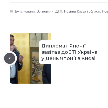
Категорії
Буча новини
,
Всі новини
,
ДТП
,
Новини Києва і області
,
Нов
Дипломат Японії
завітав до JTI Україна
у День Японії в Києві