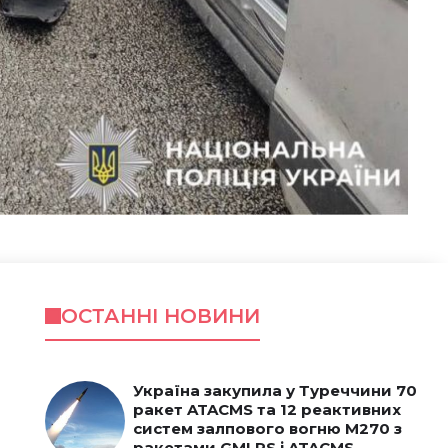
ОСТАННІ НОВИНИ
Україна закупила у Туреччини 70
ракет ATACMS та 12 реактивних
систем залпового вогню M270 з
ракетами GMLRS і ATACMS