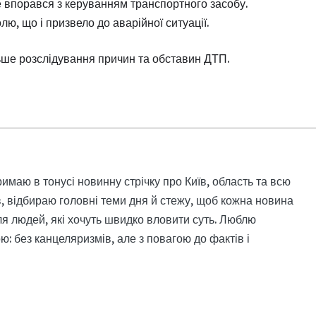
е впорався з керуванням транспортного засобу.
ю, що і призвело до аварійної ситуації.
ьше розслідування причин та обставин ДТП.
римаю в тонусі новинну стрічку про Київ, область та всю
, відбираю головні теми дня й стежу, щоб кожна новина
я людей, які хочуть швидко вловити суть. Люблю
: без канцеляризмів, але з повагою до фактів і