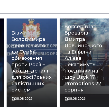
Боксерів із
Візит
Броварів
Володимира
Дмитра
Зеленського
Ловчинського
до Сербії –
та Ельвіна
обмеження
Алієва
проти Росії –
чекатимуть
західні деталі
поєдинки на
для російських
шоу Usyk 17
балістичних
Promotions 22
систем
серпня
08.08.2026
08.08.2026