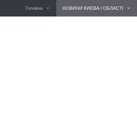
Перейти
Головна
НОВИНИ КИЄВА І ОБЛАСТІ
до
вмісту