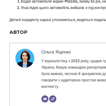
Водій автомобіля марки Mazda, якому 61 рік, н
Унаслідок цього автомобіль вийшов з-під контрол
Деталі інциденту наразі уточнюються, ведеться подал
АВТОР
Ольга Яценко
У журналістиці з 2022 року, щодня т
Україну. Керую командою репортерів
була живою, чесною й зрозумілою дл
говорити з аудиторією простою мовою
контексту.