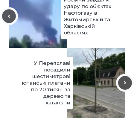
удару по об’єктах
Нафтогазу в
Житомирській та
Харківській
областях
У Переяславі
посадили
шестиметрові
іспанські платани
по 20 тисяч за
дерево та
катальпи