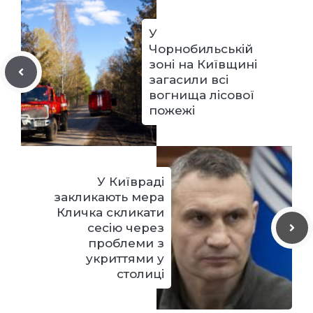
У
Чорнобильській
зоні на Київщині
загасили всі
вогнища лісової
пожежі
У Київраді
закликають мера
Кличка скликати
сесію через
проблеми з
укриттями у
столиці