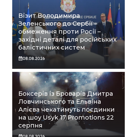
Візит Володимира
Зеленського до Сербії –
обмеження проти Росії –
західні деталі для російських
балістичних систем
08.08.2026
Боксерів із Броварів Дмитра
Ловчинського та Ельвіна
Алієва чекатимуть поєдинки
на шоу Usyk 17 Promotions 22
серпня
08.08.2026