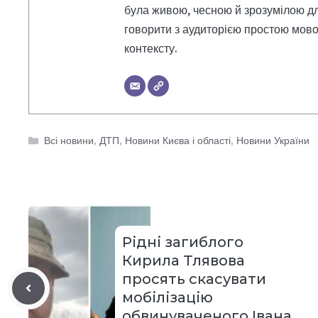
була живою, чесною й зрозумілою дл
говорити з аудиторією простою мовою
контексту.
Категорії
Всі новини
,
ДТП
,
Новини Києва і області
,
Новини України
Рідні загиблого
Кирила Тлявова
просять скасувати
мобілізацію
обвинуваченого Івана