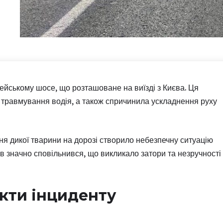
ейському шосе, що розташоване на виїзді з Києва. Ця
травмування водія, а також спричинила ускладнення руху
ння дикої тварини на дорозі створило небезпечну ситуацію
ів значно сповільнився, що викликало затори та незручності
кти інциденту