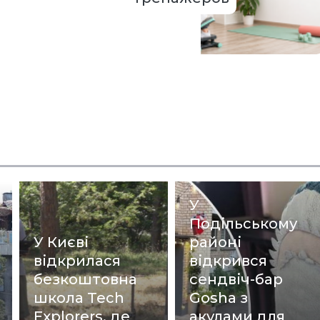
У
Подільському
У Києві
районі
відкрилася
відкрився
безкоштовна
сендвіч-бар
школа Tech
Gosha з
Explorers, де
акулами для