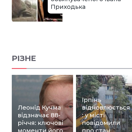
Приходька
РІЗНЕ
Ірпінь
Леонід Кучма
відновлюється
відзначає 88-
: у місті
річчя: ключові
повідомили
моменти його
про стан