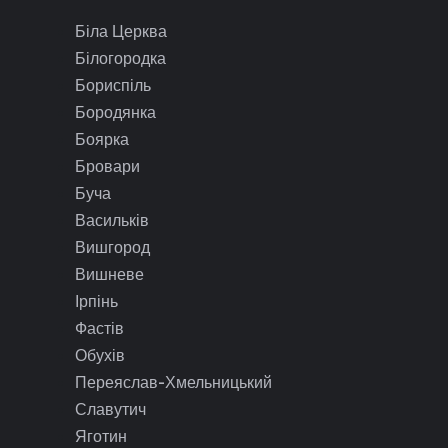
Біла Церква
Білогородка
Бориспіль
Бородянка
Боярка
Бровари
Буча
Васильків
Вишгород
Вишневе
Ірпінь
Фастів
Обухів
Переяслав-Хмельницький
Славутич
Яготин