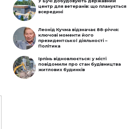
У Бучі добудовують державний
центр для ветеранів: що планується
всередині
Леонід Кучма відзначає 88-річчя:
ключові моменти його
президентської діяльності –
Політика
Ірпінь відновлюється: у місті
повідомили про стан будівництва
житлових будинків