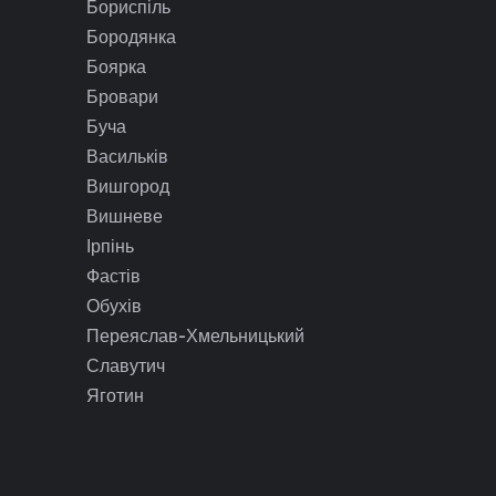
Бориспіль
Бородянка
Боярка
Бровари
Буча
Васильків
Вишгород
Вишневе
Ірпінь
Фастів
Обухів
Переяслав-Хмельницький
Славутич
Яготин