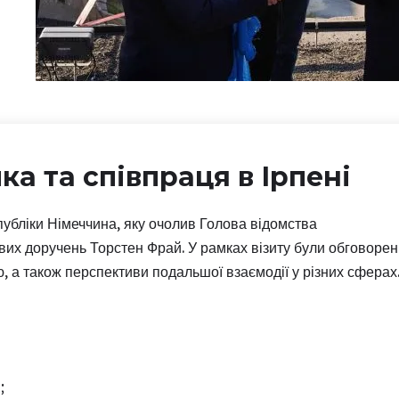
а та співпраця в Ірпені
публіки Німеччина, яку очолив Голова відомства
их доручень Торстен Фрай. У рамках візиту були обговорен
, а також перспективи подальшої взаємодії у різних сферах
;