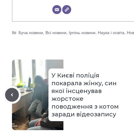
Категорії
Буча новини
,
Всі новини
,
Ірпінь новини
,
Наука і освіта
,
Нов
У Києві поліція
покарала жінку, син
якої інсценував
жорстоке
поводження з котом
заради відеозапису