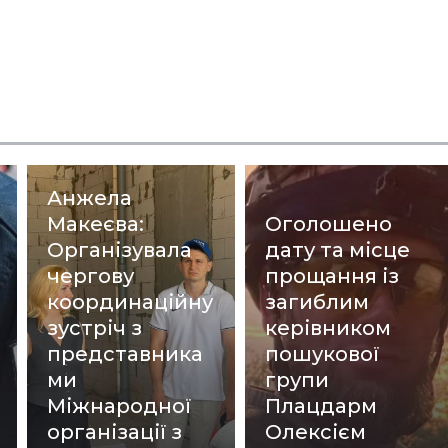
Анжела
Макеєва:
Оголошено
Організувала
дату та місце
чергову
прощання із
координаційну
загиблим
зустріч з
керівником
представника
пошукової
ми
групи
Міжнародної
Плацдарм
організації з
Олексієм