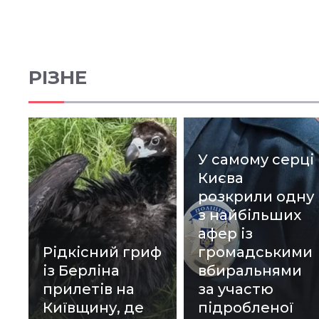
РІЗНЕ
У самому серці
Києва
розкрили одну
з найбільших
афер із
Рідкісний гриф
громадськими
із Берліна
вбиральнями
прилетів на
за участю
Київщину, де
підробленої