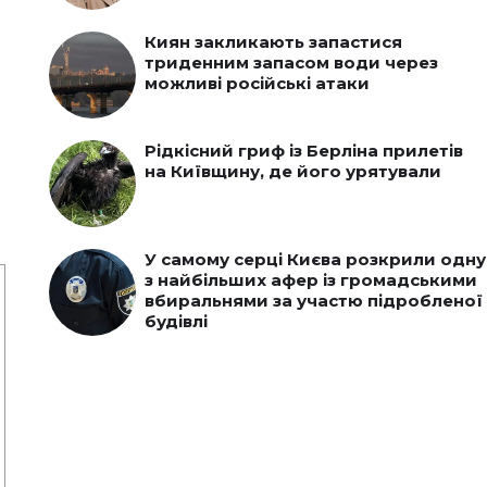
Киян закликають запастися
триденним запасом води через
можливі російські атаки
Рідкісний гриф із Берліна прилетів
на Київщину, де його урятували
У самому серці Києва розкрили одну
з найбільших афер із громадськими
вбиральнями за участю підробленої
будівлі