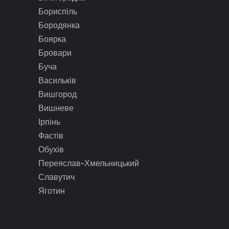
Бориспіль
Бородянка
Боярка
Бровари
Буча
Васильків
Вишгород
Вишневе
Ірпінь
Фастів
Обухів
Переяслав-Хмельницький
Славутич
Яготин