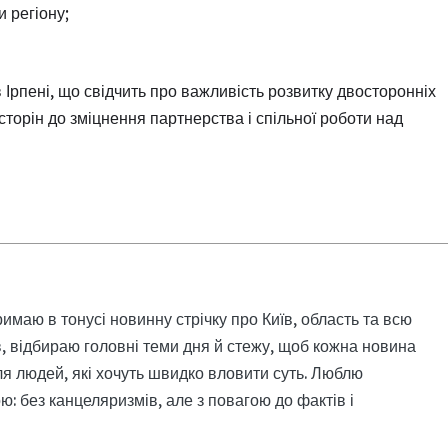
 регіону;
Ірпені, що свідчить про важливість розвитку двосторонніх
 сторін до зміцнення партнерства і спільної роботи над
римаю в тонусі новинну стрічку про Київ, область та всю
, відбираю головні теми дня й стежу, щоб кожна новина
я людей, які хочуть швидко вловити суть. Люблю
: без канцеляризмів, але з повагою до фактів і