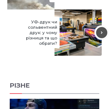
УФ-друк чи
сольвентний
друк: у чому
різниця та що
обрати?
РІЗНЕ