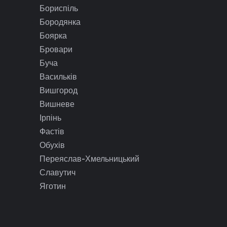
Бориспіль
Бородянка
Боярка
Бровари
Буча
Васильків
Вишгород
Вишневе
Ірпінь
Фастів
Обухів
Переяслав-Хмельницький
Славутич
Яготин