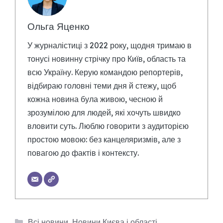
Ольга Яценко
У журналістиці з 2022 року, щодня тримаю в
тонусі новинну стрічку про Київ, область та
всю Україну. Керую командою репортерів,
відбираю головні теми дня й стежу, щоб
кожна новина була живою, чесною й
зрозумілою для людей, які хочуть швидко
вловити суть. Люблю говорити з аудиторією
простою мовою: без канцеляризмів, але з
повагою до фактів і контексту.
Категорії
Всі новини
,
Новини Києва і області