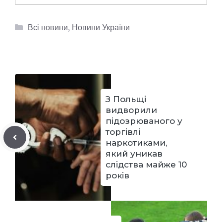
Категорії
Всі новини
,
Новини України
З Польщі
видворили
підозрюваного у
торгівлі
наркотиками,
який уникав
слідства майже 10
років