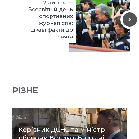
2 липня —
Всесвітній день
спортивних
журналістів:
цікаві факти до
свята
РІЗНЕ
Керівник ДСНС та міністр
оборони Великої Британії