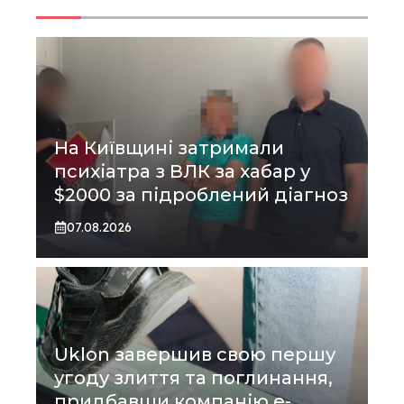
На Київщині затримали
психіатра з ВЛК за хабар у
$2000 за підроблений діагноз
07.08.2026
Uklon завершив свою першу
угоду злиття та поглинання,
придбавши компанію e-