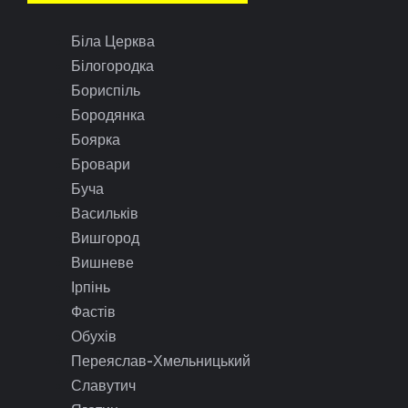
Біла Церква
Білогородка
Бориспіль
Бородянка
Боярка
Бровари
Буча
Васильків
Вишгород
Вишневе
Ірпінь
Фастів
Обухів
Переяслав-Хмельницький
Славутич