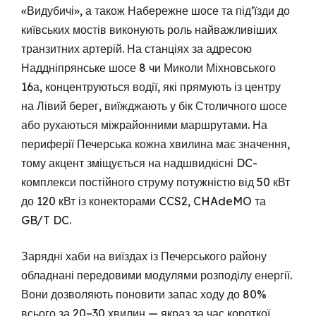
«Видубичі», а також Набережне шосе та під’їзди до
київських мостів виконують роль найважливіших
транзитних артерій. На станціях за адресою
Наддніпрянське шосе 8 чи Миколи Міхновського
16а, концентруються водії, які прямують із центру
на Лівий берег, виїжджають у бік Столичного шосе
або рухаються міжрайонними маршрутами. На
периферії Печерська кожна хвилина має значення,
тому акцент зміщується на надшвидкісні DC-
комплекси постійного струму потужністю від 50 кВт
до 120 кВт із конекторами CCS2, CHAdeMO та
GB/T DC.
Зарядні хаби на виїздах із Печерського району
обладнані передовими модулями розподілу енергії.
Вони дозволяють поновити запас ходу до 80%
всього за 20–30 хвилин — якраз за час короткої