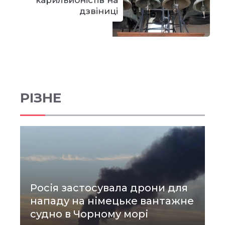
карильйоністів на
дзвіниці
РІЗНЕ
Росія застосувала дрони для
нападу на німецьке вантажне
судно в Чорному морі