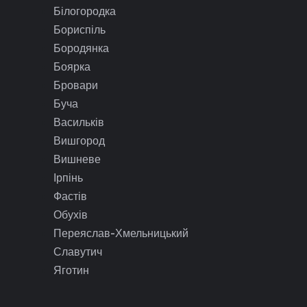
Білогородка
Бориспіль
Бородянка
Боярка
Бровари
Буча
Васильків
Вишгород
Вишневе
Ірпінь
Фастів
Обухів
Переяслав-Хмельницький
Славутич
Яготин