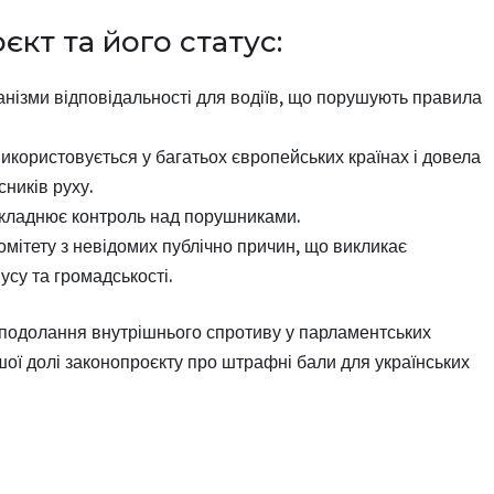
кт та його статус:
анізми відповідальності для водіїв, що порушують правила
користовується у багатьох європейських країнах і довела
ників руху.
ускладнює контроль над порушниками.
омітету з невідомих публічно причин, що викликає
су та громадськості.
подолання внутрішнього спротиву у парламентських
ої долі законопроєкту про штрафні бали для українських