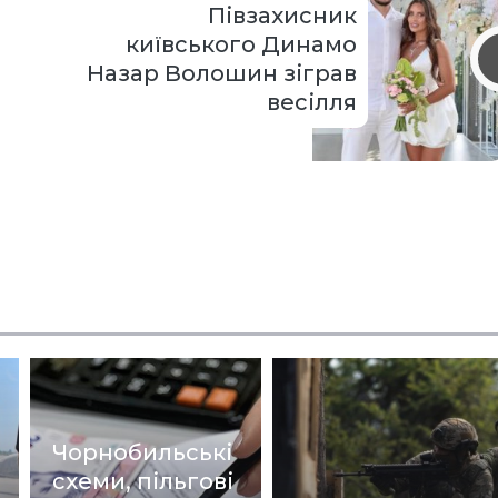
Півзахисник
київського Динамо
Назар Волошин зіграв
весілля
Чорнобильські
схеми, пільгові