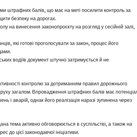
и штрафних балів, що має на меті посилити контроль за
ити безпеку на дорогах.
лу на винесення законопроєкту на розгляд у сесійній залі,
ців, які готові проголосувати за закон, процес його
дами.
ських водіїв документ штучно затримується й не
ективності контролю за дотриманням правил дорожнього
го руху загалом. Впровадження штрафних балів має потенціа
нь і аварій, однак його реалізація наразі зупинена через
ана тема активно обговорюється в суспільстві, а також на
с до цієї законодавчої ініціативи.