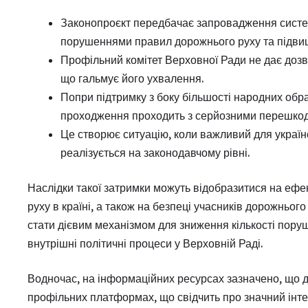
Законопроєкт передбачає запровадження систем
порушеннями правил дорожнього руху та підвищ
Профільний комітет Верховної Ради не дає дозво
що гальмує його ухвалення.
Попри підтримку з боку більшості народних обран
проходження проходить з серйозними перешко
Це створює ситуацію, коли важливий для україн
реалізується на законодавчому рівні.
Наслідки такої затримки можуть відобразитися на еф
руху в країні, а також на безпеці учасників дорожньо
стати дієвим механізмом для зниження кількості поруше
внутрішні політичні процеси у Верховній Раді.
Водночас, на інформаційних ресурсах зазначено, що д
профільних платформах, що свідчить про значний інтере