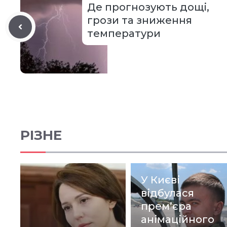
Де прогнозують дощі,
грози та зниження
температури
РІЗНЕ
У Києві
відбулася
прем’єра
анімаційного