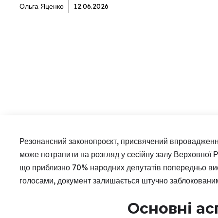
Ольга Яценко
12.06.2026
Резонансний законопроєкт, присвячений впровадженню 
може потрапити на розгляд у сесійну залу Верховної Р
що приблизно 70% народних депутатів попередньо вис
голосами, документ залишається штучно заблоковани
Основні ас