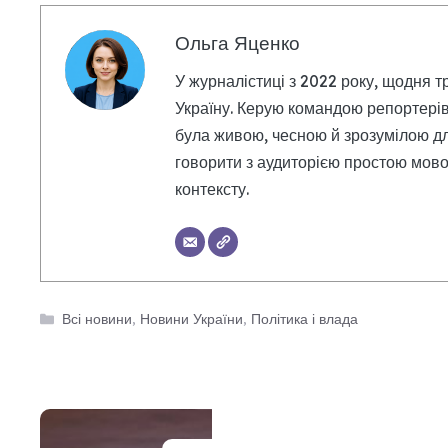
Ольга Яценко
У журналістиці з 2022 року, щодня т
Україну. Керую командою репортерів
була живою, чесною й зрозумілою дл
говорити з аудиторією простою мовою
контексту.
Категорії
Всі новини
,
Новини України
,
Політика і влада