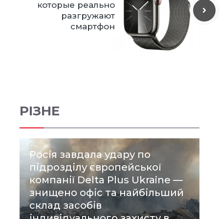
которые реально
разгружают
смартфон
РІЗНЕ
Росія завдала удару по
підрозділу європейської
компанії Delta Plus Ukraine —
знищено офіс та найбільший
склад засобів
індивідуального захисту в