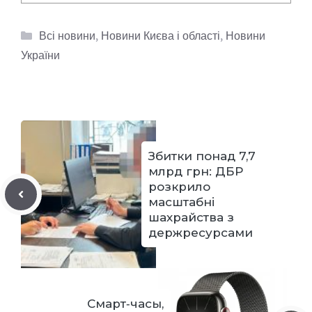
Категорії
Всі новини
,
Новини Києва і області
,
Новини
України
Збитки понад 7,7
млрд грн: ДБР
розкрило
масштабні
шахрайства з
держресурсами
Смарт‑часы,