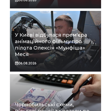
У Києві відбулася прем’єра
анімаційного фільму про
пілота Олексія «Мунфіша»
Меся
06.08.2026
Чорнобильські схеми,
пільгові пенсії та позови до