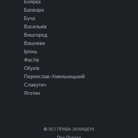
Боярка
Бровари
Буча
Васильків
Вишгород
Вишневе
Ірпінь
Фастів
Обухів
Переяслав-Хмельницький
Славутич
Яготин
© ВСІ ПРАВА ЗАХИЩЕНІ
Про Портал